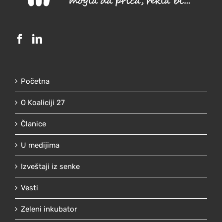
Početna
O Koaliciji 27
Članice
U medijima
Izveštaji iz senke
Vesti
Zeleni inkubator