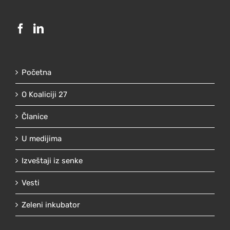
Početna
O Koaliciji 27
Članice
U medijima
Izveštaji iz senke
Vesti
Zeleni inkubator