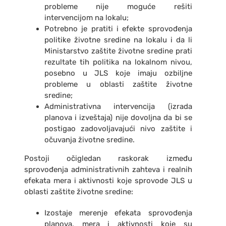
probleme nije moguće rešiti
intervencijom na lokalu;
Potrebno je pratiti i efekte sprovođenja
politike životne sredine na lokalu i da li
Ministarstvo zaštite životne sredine prati
rezultate tih politika na lokalnom nivou,
posebno u JLS koje imaju ozbiljne
probleme u oblasti zaštite životne
sredine;
Administrativna intervencija (izrada
planova i izveštaja) nije dovoljna da bi se
postigao zadovoljavajući nivo zaštite i
očuvanja životne sredine.
Postoji očigledan raskorak između
sprovođenja administrativnih zahteva i realnih
efekata mera i aktivnosti koje sprovode JLS u
oblasti zaštite životne sredine:
Izostaje merenje efekata sprovođenja
planova, mera i aktivnosti koje su