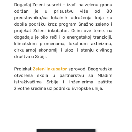
Događaj Zeleni susreti – izađi na zelenu granu
održan je u prisustvu više od 80
predstavnika/ca lokalnih udruženja koja su
dobila podršku kroz program Snažno zeleno i
projekat Zeleni inkubator. Osim ove teme, na
događaju je bilo reči i o energetskoj tranziciji,
klimatskim promenama, lokalnom aktivizmu,
cirkularnoj ekonomiji i ulozi i stanju civilnog
društva u Srbiji.
Projekat
Zeleni inkubator
sprovodi Beogradska
otvorena škola u partnerstvu sa Mladim
istraživačima Srbije i Inženjerima zaštite
životne sredine uz podršku Evropske unije.