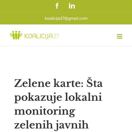
Skip
Facebook
LinkedIn
to
content
koalicija27@gmail.com
Zelene karte: Šta
pokazuje lokalni
monitoring
zelenih javnih