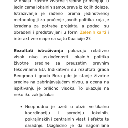
iz oblasti zaštite životne sredine primenjuju u
jedinicama lokalnih samouprava iz kojih dolaze.
Istraživanje je rađeno prema jedinstvenoj
metodologiji za praćenje javnih politika koja je
izrađena za potrebe projekta, a podaci su
obrađeni i predstavljeni u formi
Zelenih karti
i
interaktivne mape na sajtu Koalicije 27.
Rezultati istraživanja
pokazuju relativno
visok nivo usklađenosti lokalnih politika
životne sredine sa preuzetim pravnim
tekovinama EU. Indikativni su rezultati grada
Beograda i grada Bora gde je stanje životne
sredine na zabrinjavajućem nivou, a ocena na
ispitivanju je prilično visoka. To ukazuje na
nekoliko zaključaka:
Neophodno je uzeti u obzir vertikalnu
koordinaciju i saradnju lokalnih,
pokrajinskih i centralnih vlasti i efekte te
saradnje. Očigledno je da nagomilane