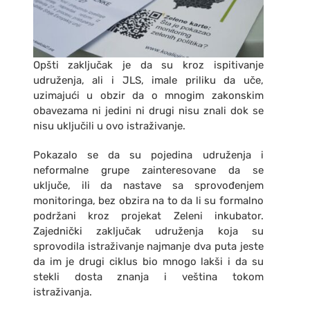
Opšti zaključak je da su kroz ispitivanje
udruženja, ali i JLS, imale priliku da uče,
uzimajući u obzir da o mnogim zakonskim
obavezama ni jedini ni drugi nisu znali dok se
nisu uključili u ovo istraživanje.
Pokazalo se da su pojedina udruženja i
neformalne grupe zainteresovane da se
uključe, ili da nastave sa sprovođenjem
monitoringa, bez obzira na to da li su formalno
podržani kroz projekat Zeleni inkubator.
Zajednički zaključak udruženja koja su
sprovodila istraživanje najmanje dva puta jeste
da im je drugi ciklus bio mnogo lakši i da su
stekli dosta znanja i veština tokom
istraživanja.