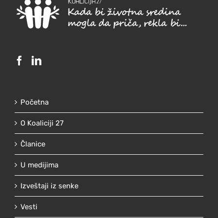
Početna
O Koaliciji 27
Članice
U medijima
Izveštaji iz senke
Vesti