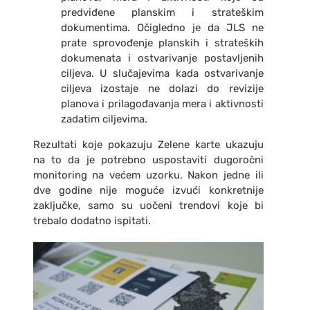
predviđene planskim i strateškim
dokumentima. Očigledno je da JLS ne
prate sprovođenje planskih i strateških
dokumenata i ostvarivanje postavljenih
ciljeva. U slučajevima kada ostvarivanje
ciljeva izostaje ne dolazi do revizije
planova i prilagođavanja mera i aktivnosti
zadatim ciljevima.
Rezultati koje pokazuju Zelene karte ukazuju
na to da je potrebno uspostaviti dugoročni
monitoring na većem uzorku. Nakon jedne ili
dve godine nije moguće izvući konkretnije
zaključke, samo su uočeni trendovi koje bi
trebalo dodatno ispitati.