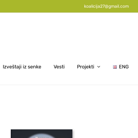
koalicija27@gmail.com
Izveštaji iz senke
Vesti
Projekti
ENG