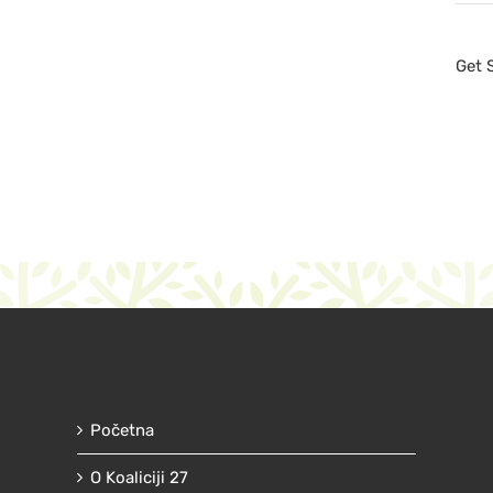
Get 
Početna
O Koaliciji 27