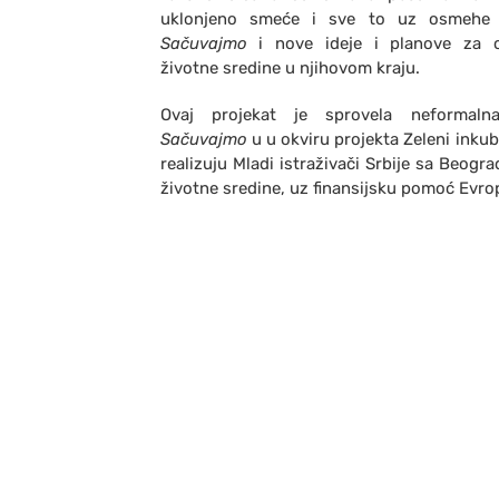
uklonjeno smeće i sve to uz osmehe 
Sačuvajmo
i nove ideje i planove za o
životne sredine u njihovom kraju.
Ovaj projekat je sprovela neformaln
Sačuvajmo
u u okviru projekta Zeleni inkub
realizuju Mladi istraživači Srbije sa Beo
životne sredine, uz finansijsku pomoć Evro