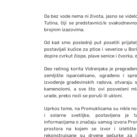
Da bez vode nema ni života, jasno se vide
Tutina, čiji se predstavnici/e svakodnev
brojnim izazovima.
Od kad smo poslednji put posetili prijate
postavljali kućice za ptice i veverice u Bo
dopire cvrkut čiope, plave senice i čvorka,
Deo rečnog korita Vidrenjaka je pregrađen
zemljište isparcelisano, ograđeno i sp
izvođenje građevinskih radova, otvaraju s
kamenolomi, a sve što ovi posvećeni mla
urade, preko noći se poruši ili ukloni.
Uprkos tome, na Promuklicama su nikle no
i solarne svetiljke, postavljena je 
informacijama o značaju samog izvora Prom
prostora na kojem se izvor i izletište
rekonstruisane su drvene pečurke za iz