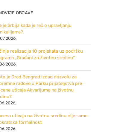
NOVIJE OBJAVE
 je Srbija kada je reč o upravljanju
mikalijama?
07.2026.
inje realizacija 10 projekata uz podršku
ograma „Građani za životnu sredinu“
06.2026.
što je Grad Beograd izdao dozvolu za
premne radove u Parku prijateljstva pre
cene uticaja Akvarijuma na životnu
edinu?
06.2026.
cena uticaja na životnu sredinu nije samo
rokratska formalnost
06.2026.