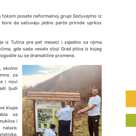
lo tokom posete neformalnoj grupi
Sačuvajmo
iz
no bore da sačuvaju jedno parče prirode uprkos
lje iz Tutina pre pet meseci i zajedno sa njima
rićima, gde sada veselo stoji Grad ptica iz kojeg
 dogodile su se dramatične promene.
, okolno
remno za
e i novi
di ljudi
ve klupe
tabla sa
uklice i
 nalaze,
letnike,