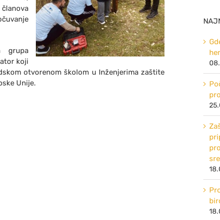
članova
čuvanje
NAJ
Gde
a grupa
he
ator koji
08.
gradskom otvorenom školom u Inženjerima zaštite
pske Unije.
Poč
pr
25.
Za
pri
pro
sr
18.
Pro
bi
18.