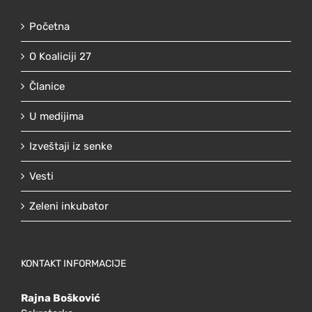
Početna
O Koaliciji 27
Članice
U medijima
Izveštaji iz senke
Vesti
Zeleni inkubator
KONTAKT INFORMACIJE
Rajna Bošković