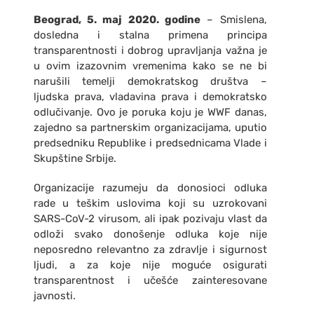
Beograd, 5. maj 2020. godine
– Smislena,
dosledna i stalna primena principa
transparentnosti i dobrog upravljanja važna je
u ovim izazovnim vremenima kako se ne bi
narušili temelji demokratskog društva –
ljudska prava, vladavina prava i demokratsko
odlučivanje. Ovo je poruka koju je WWF danas,
zajedno sa partnerskim organizacijama, uputio
predsedniku Republike i predsednicama Vlade i
Skupštine Srbije.
Organizacije razumeju da donosioci odluka
rade u teškim uslovima koji su uzrokovani
SARS-CoV-2 virusom, ali ipak pozivaju vlast da
odloži svako donošenje odluka koje nije
neposredno relevantno za zdravlje i sigurnost
ljudi, a za koje nije moguće osigurati
transparentnost i učešće zainteresovane
javnosti.