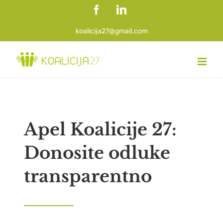
Skip
Facebook
LinkedIn
to
content
koalicija27@gmail.com
Apel Koalicije 27:
Donosite odluke
transparentno